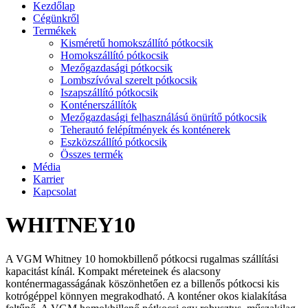
Kezdőlap
Cégünkről
Termékek
Kisméretű homokszállító pótkocsik
Homokszállító pótkocsik
Mezőgazdasági pótkocsik
Lombszívóval szerelt pótkocsik
Iszapszállító pótkocsik
Konténerszállítók
Mezőgazdasági felhasználású önürítő pótkocsik
Teherautó felépítmények és konténerek
Eszközszállító pótkocsik
Összes termék
Média
Karrier
Kapcsolat
WHITNEY10
A VGM Whitney 10 homokbillenő pótkocsi rugalmas szállítási
kapacitást kínál. Kompakt méreteinek és alacsony
konténermagasságának köszönhetően ez a billenős pótkocsi kis
kotrógéppel könnyen megrakodható. A konténer okos kialakítása