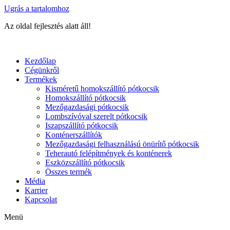
Ugrás a tartalomhoz
Az oldal fejlesztés alatt áll!
Kezdőlap
Cégünkről
Termékek
Kisméretű homokszállító pótkocsik
Homokszállító pótkocsik
Mezőgazdasági pótkocsik
Lombszívóval szerelt pótkocsik
Iszapszállító pótkocsik
Konténerszállítók
Mezőgazdasági felhasználású önürítő pótkocsik
Teherautó felépítmények és konténerek
Eszközszállító pótkocsik
Összes termék
Média
Karrier
Kapcsolat
Menü