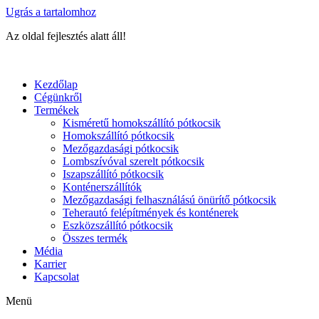
Ugrás a tartalomhoz
Az oldal fejlesztés alatt áll!
Kezdőlap
Cégünkről
Termékek
Kisméretű homokszállító pótkocsik
Homokszállító pótkocsik
Mezőgazdasági pótkocsik
Lombszívóval szerelt pótkocsik
Iszapszállító pótkocsik
Konténerszállítók
Mezőgazdasági felhasználású önürítő pótkocsik
Teherautó felépítmények és konténerek
Eszközszállító pótkocsik
Összes termék
Média
Karrier
Kapcsolat
Menü