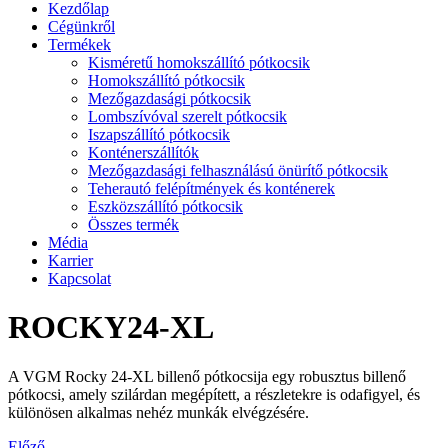
Kezdőlap
Cégünkről
Termékek
Kisméretű homokszállító pótkocsik
Homokszállító pótkocsik
Mezőgazdasági pótkocsik
Lombszívóval szerelt pótkocsik
Iszapszállító pótkocsik
Konténerszállítók
Mezőgazdasági felhasználású önürítő pótkocsik
Teherautó felépítmények és konténerek
Eszközszállító pótkocsik
Összes termék
Média
Karrier
Kapcsolat
ROCKY24-XL
A VGM Rocky 24-XL billenő pótkocsija egy robusztus billenő
pótkocsi, amely szilárdan megépített, a részletekre is odafigyel, és
különösen alkalmas nehéz munkák elvégzésére.
Előző