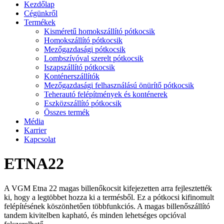
Kezdőlap
Cégünkről
Termékek
Kisméretű homokszállító pótkocsik
Homokszállító pótkocsik
Mezőgazdasági pótkocsik
Lombszívóval szerelt pótkocsik
Iszapszállító pótkocsik
Konténerszállítók
Mezőgazdasági felhasználású önürítő pótkocsik
Teherautó felépítmények és konténerek
Eszközszállító pótkocsik
Összes termék
Média
Karrier
Kapcsolat
ETNA22
A VGM Etna 22 magas billenőkocsit kifejezetten arra fejlesztették
ki, hogy a legtöbbet hozza ki a termésből. Ez a pótkocsi kifinomult
felépítésének köszönhetően többfunkciós. A magas billenőszállító
tandem kivitelben kapható, és minden lehetséges opcióval