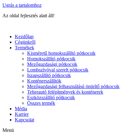
Ugrás a tartalomhoz
Az oldal fejlesztés alatt áll!
Kezdőlap
Cégünkről
Termékek
Kisméretű homokszállító pótkocsik
Homokszállító pótkocsik
Mezőgazdasági pótkocsik
Lombszívóval szerelt pótkocsik
Iszapszállító pótkocsik
Konténerszállítók
Mezőgazdasági felhasználású önürítő pótkocsik
Teherautó felépítmények és konténerek
Eszközszállító pótkocsik
Összes termék
Média
Karrier
Kapcsolat
Menü