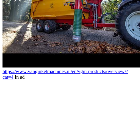
https://www.vanginkelmachines.nl/en/vgm-products/overview/?
cat=4
In ad