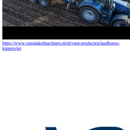
https://www.vanginkelmachines.nl/nl/vgm-producten/landbouw-
kippers/tet