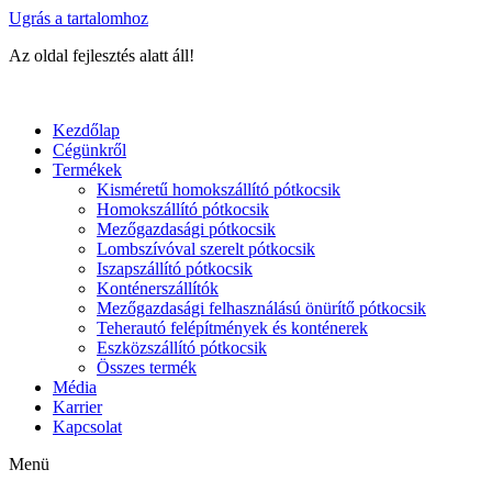
Ugrás a tartalomhoz
Az oldal fejlesztés alatt áll!
Kezdőlap
Cégünkről
Termékek
Kisméretű homokszállító pótkocsik
Homokszállító pótkocsik
Mezőgazdasági pótkocsik
Lombszívóval szerelt pótkocsik
Iszapszállító pótkocsik
Konténerszállítók
Mezőgazdasági felhasználású önürítő pótkocsik
Teherautó felépítmények és konténerek
Eszközszállító pótkocsik
Összes termék
Média
Karrier
Kapcsolat
Menü