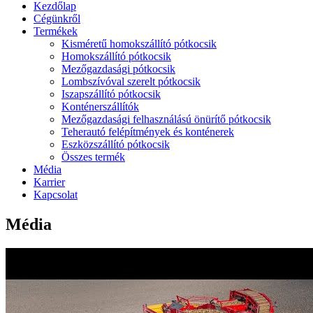
Kezdőlap
Cégünkről
Termékek
Kisméretű homokszállító pótkocsik
Homokszállító pótkocsik
Mezőgazdasági pótkocsik
Lombszívóval szerelt pótkocsik
Iszapszállító pótkocsik
Konténerszállítók
Mezőgazdasági felhasználású önürítő pótkocsik
Teherautó felépítmények és konténerek
Eszközszállító pótkocsik
Összes termék
Média
Karrier
Kapcsolat
Média