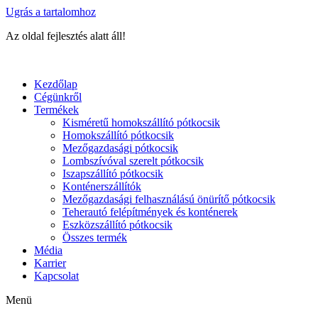
Ugrás a tartalomhoz
Az oldal fejlesztés alatt áll!
Kezdőlap
Cégünkről
Termékek
Kisméretű homokszállító pótkocsik
Homokszállító pótkocsik
Mezőgazdasági pótkocsik
Lombszívóval szerelt pótkocsik
Iszapszállító pótkocsik
Konténerszállítók
Mezőgazdasági felhasználású önürítő pótkocsik
Teherautó felépítmények és konténerek
Eszközszállító pótkocsik
Összes termék
Média
Karrier
Kapcsolat
Menü