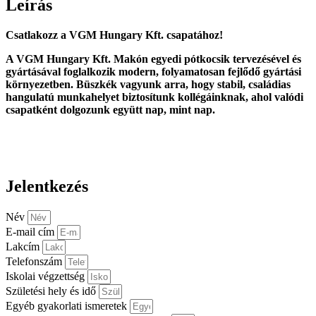
Leírás
Csatlakozz a VGM Hungary Kft. csapatához!
A VGM Hungary Kft. Makón egyedi pótkocsik tervezésével és
gyártásával foglalkozik modern, folyamatosan fejlődő gyártási
környezetben. Büszkék vagyunk arra, hogy stabil, családias
hangulatú munkahelyet biztosítunk kollégáinknak, ahol valódi
csapatként dolgozunk együtt nap, mint nap.
Jelentkezés
Név
E-mail cím
Lakcím
Telefonszám
Iskolai végzettség
Születési hely és idő
Egyéb gyakorlati ismeretek