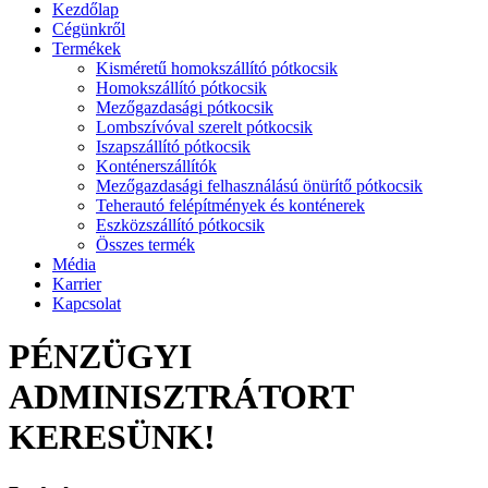
Kezdőlap
Cégünkről
Termékek
Kisméretű homokszállító pótkocsik
Homokszállító pótkocsik
Mezőgazdasági pótkocsik
Lombszívóval szerelt pótkocsik
Iszapszállító pótkocsik
Konténerszállítók
Mezőgazdasági felhasználású önürítő pótkocsik
Teherautó felépítmények és konténerek
Eszközszállító pótkocsik
Összes termék
Média
Karrier
Kapcsolat
PÉNZÜGYI
ADMINISZTRÁTORT
KERESÜNK!